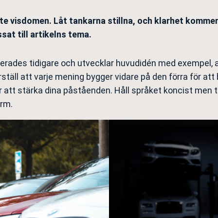
e visdomen. Låt tankarna stillna, och klarhet kommer t
sat till artikelns tema.
erades tidigare och utvecklar huvudidén med exempel, an
erställ att varje mening bygger vidare på den förra för 
 att stärka dina påståenden. Håll språket koncist men til
orm.