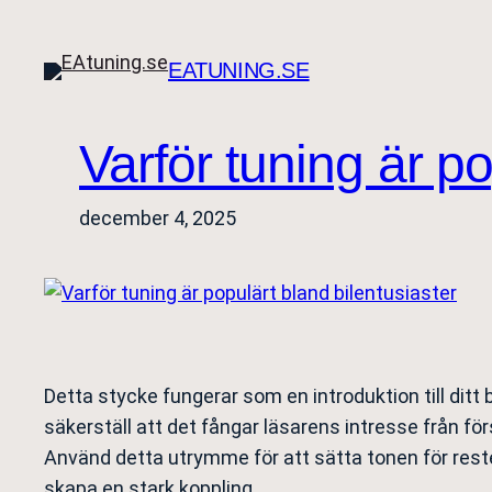
Hoppa
till
EATUNING.SE
innehåll
Varför tuning är po
december 4, 2025
Detta stycke fungerar som en introduktion till ditt
säkerställ att det fångar läsarens intresse från fö
Använd detta utrymme för att sätta tonen för reste
skapa en stark koppling.