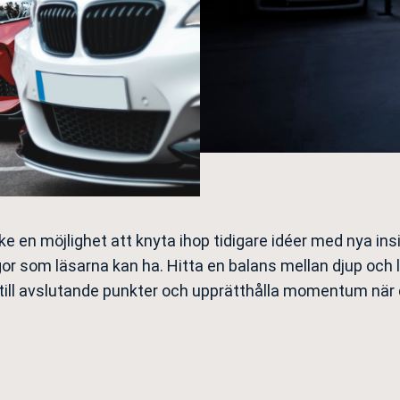
ke en möjlighet att knyta ihop tidigare idéer med nya in
gor som läsarna kan ha. Hitta en balans mellan djup och lä
ill avslutande punkter och upprätthålla momentum när d